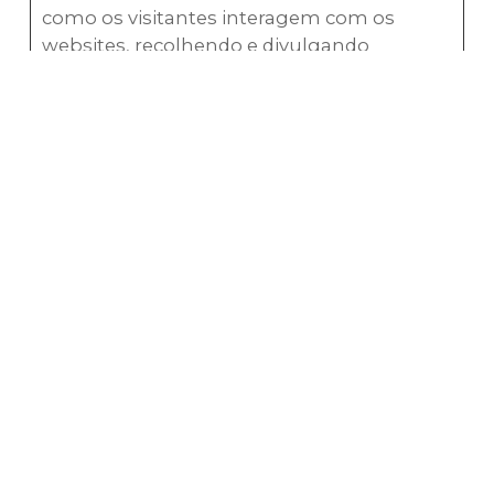
como os visitantes interagem com os
websites, recolhendo e divulgando
informações de forma anónima.
Duração
Máxima
Nome
Fornecedor
Finalidade
de
Armazena
_ga
Google
Instalado pelo
2
Google
anos
Analytics,
regista um ID
único que é
usado para
gerar dados
estatísticos
sobre a forma
como o