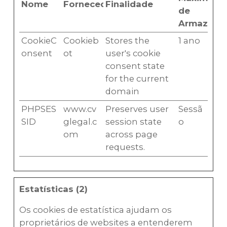
Nome
Fornecedor
Finalidade
de
Armazena
CookieC
Cookieb
Stores the
1 ano
onsent
ot
user's cookie
consent state
for the current
domain
PHPSES
www.cv
Preserves user
Sessã
SID
glegal.c
session state
o
om
across page
requests.
Estatísticas (2)
Os cookies de estatística ajudam os
proprietários de websites a entenderem